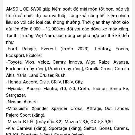
AMSOIL OE 5W30 giúp kiểm soát độ mài mòn tốt hơn, bảo vệ
tốt ở cả nhiệt độ cao và thấp, tăng khả năng tiết kiệm nhiên
liệu so với các loại dầu thông thường. Thời gian thay nhớt kéo
dài lên đến 8.000 - 12.000km đối với các dòng xe máy xăng.
Tại thị trường Việt Nam, các dòng xe phù hợp có thể kể đến
như
-Ford: Ranger, Everest (trước 2023), Territory, Focus,
Ecosport, Explorer.
-Toyota: Vios, Veloz, Camry, Innova, Wigo, Raize, Avanza,
Fortuner (máy xăng), Prado (máy xăng), Corolla Cross, Corolla
Altis, Yaris, Land Cruiser, Rush.
-Honda: Accord, Civic, CR-V, HR-V, City.
-Hyundai: Accent, Elantra, i10, i20, Creta, Tucson, Santa Fe,
Stargazer.
-Nissan: Almera.
-Mitsubishi: Xpander, Xpander Cross, Attrage, Out Lander,
Pajero Sport (xăng).
-Mazda: BT-50 (máy dầu 3.2), Mazda 2,3,6, CX-5,8,9,30.
-Kia: Carnival (xăng), Sportage (xăng), Seltos, Sonet, Carens,
K3, K5, Sportage (xăng), Sorento (xăng).