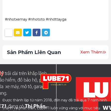
#nhotxemay #nhototo #nhớttayga
Sản Phẩm Liên Quan
Xem Thêm
Được thành lập từ năm 2018, đến nay đã trải qua 7 năm hình
thành và phát triển, Lube71 luôn vững vàng với mục tiêu