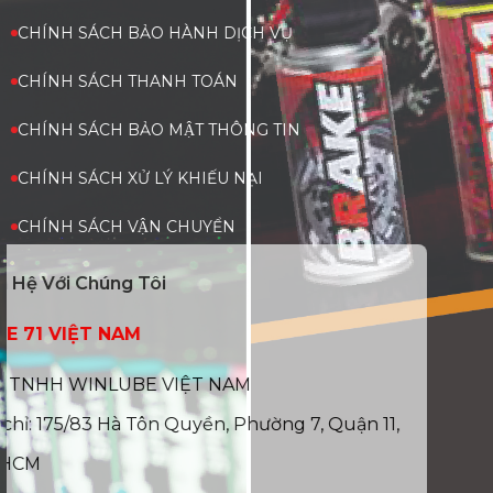
CHÍNH SÁCH BẢO HÀNH DỊCH VỤ
CHÍNH SÁCH THANH TOÁN
CHÍNH SÁCH BẢO MẬT THÔNG TIN
CHÍNH SÁCH XỬ LÝ KHIẾU NẠI
CHÍNH SÁCH VẬN CHUYỂN
Liên Hệ Với Chúng Tôi
LUBE 71 VIỆT NAM
CTY TNHH WINLUBE VIỆT NAM
Địa chỉ: 175/83 Hà Tôn Quyền, Phường 7, Quận 11,
TP.HCM