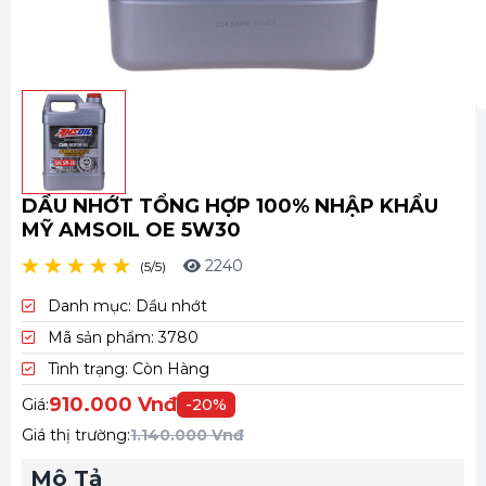
C
T
DẦU NHỚT TỔNG HỢP 100% NHẬP KHẨU
MỸ AMSOIL OE 5W30
2240
(5/5)
Danh mục:
Dầu nhớt
Mã sản phẩm:
3780
Tình trạng:
Còn Hàng
910.000 Vnđ
Giá:
-20%
Giá thị trường:
1.140.000 Vnđ
Mô Tả