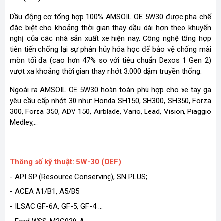
Dầu động cơ tổng hợp 100% AMSOIL OE 5W30 được pha chế
đặc biệt cho khoảng thời gian thay dầu dài hơn theo khuyến
nghị của các nhà sản xuất xe hiện nay. Công nghệ tổng hợp
tiên tiến chống lại sự phân hủy hóa học để bảo vệ chống mài
mòn tối đa (cao hơn 47% so với tiêu chuẩn Dexos 1 Gen 2)
vượt xa khoảng thời gian thay nhớt 3.000 dặm truyền thống.
Ngoài ra AMSOIL OE 5W30 hoàn toàn phù hợp cho xe tay ga
yêu cầu cấp nhớt 30 như: Honda SH150, SH300, SH350, Forza
300, Forza 350, ADV 150, Airblade, Vario, Lead, Vision, Piaggio
Medley,...
Thông số kỹ thuật: 5W-30 (OEF)
- API SP (Resource Conserving), SN PLUS;
- ACEA A1/B1, A5/B5
- ILSAC GF-6A, GF-5, GF-4 …
- Ford WSS-M2C929-A