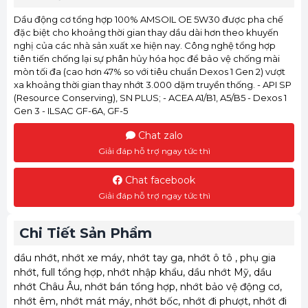
Dầu động cơ tổng hợp 100% AMSOIL OE 5W30 được pha chế
đặc biệt cho khoảng thời gian thay dầu dài hơn theo khuyến
nghị của các nhà sản xuất xe hiện nay. Công nghệ tổng hợp
tiên tiến chống lại sự phân hủy hóa học để bảo vệ chống mài
mòn tối đa (cao hơn 47% so với tiêu chuẩn Dexos 1 Gen 2) vượt
xa khoảng thời gian thay nhớt 3.000 dặm truyền thống. - API SP
(Resource Conserving), SN PLUS; - ACEA A1/B1, A5/B5 - Dexos 1
Gen 3 - ILSAC GF-6A, GF-5
Chat zalo
Giải đáp hỗ trợ ngay tức thì
Chat facebook
Giải đáp hỗ trợ ngay tức thì
Chi Tiết Sản Phẩm
dầu nhớt, nhớt xe máy, nhớt tay ga, nhớt ô tô , phụ gia
nhớt, full tổng hợp, nhớt nhập khẩu, dầu nhớt Mỹ, dầu
nhớt Châu Âu, nhớt bán tổng hợp, nhớt bảo vệ động cơ,
nhớt êm, nhớt mát máy, nhớt bốc, nhớt đi phượt, nhớt đi