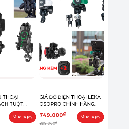
N THOẠI
GIÁ ĐỠ ĐIỆN THOẠI LEKA
ẠCH TUỘT
OSOPRO CHÍNH HÃNG
G (CHÂN GHI
(CÓ CHỐNG RUNG)
đ
749.000
Mua ngay
Mua ngay
ĂNG - CHỐNG
đ
899.000