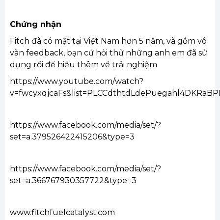
Chứng nhận
Fitch đã có mặt tại Việt Nam hơn 5 năm, và gồm vô
vàn feedback, bạn cứ hỏi thử những anh em đã sử
dụng rồi để hiểu thêm về trải nghiệm
https://www.youtube.com/watch?
v=fwcyxqjcaFs&list=PLCCdthtdLdePuegahl4DKRaB
https://www.facebook.com/media/set/?
set=a.379526422415206&type=3
https://www.facebook.com/media/set/?
set=a.366767930357722&type=3
www.fitchfuelcatalyst.com