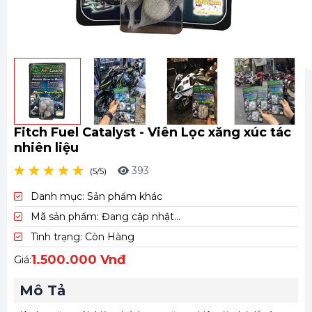
C
T
Fitch Fuel Catalyst - Viên Lọc xăng xúc tác
nhiên liệu
393
(5/5)
Danh mục:
Sản phẩm khác
Mã sản phẩm:
Đang cập nhật...
Tình trạng:
Còn Hàng
1.500.000 Vnđ
Giá:
Mô Tả