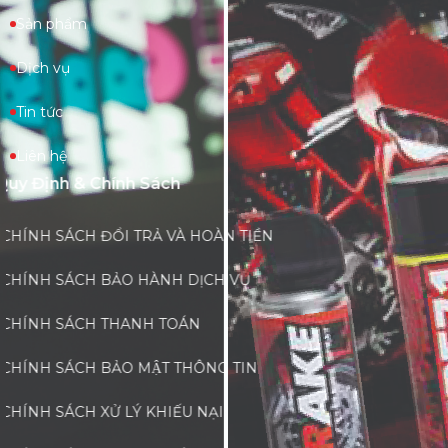
Sản phẩm
Dịch vụ
Tin tức
Liên hệ
Quy Định & Chính Sách
CHÍNH SÁCH ĐỔI TRẢ VÀ HOÀN TIỀN
CHÍNH SÁCH BẢO HÀNH DỊCH VỤ
CHÍNH SÁCH THANH TOÁN
CHÍNH SÁCH BẢO MẬT THÔNG TIN
CHÍNH SÁCH XỬ LÝ KHIẾU NẠI