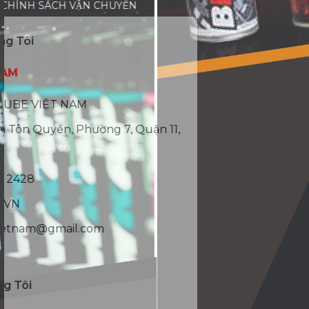
CHÍNH SÁCH VẬN CHUYỂN
Liên Hệ Với Chúng Tôi
LUBE 71 VIỆT NAM
CTY TNHH WINLUBE VIỆT NAM
Địa chỉ: 175/83 Hà Tôn Quyền, Phường 7, Quận 11,
TP.HCM
Liên hệ: 08 8888 2428
Website: LUBE71.VN
Email: winlubevietnam@gmail.com
Kết Nối Với Chúng Tôi