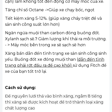
cặn) làm không tốt đến động cơ máy móc của xe.
Tăng chỉ số Octane ->Giúp xe chạy bốc, ngọt
Tiết kiệm xăng 5-12%. (giúp xăng cháy triệt để và
sản sinh công suất lớn hơn)
Ngăn ngừa muội than carbon đóng buồng đốt.
Xylanh sạch sẽ.
Giảm lượng khí thải ra môi trường.
?
- > Máy móc bên trong xe sẽ sạch sẽ hơn
Xăng bẩn dẫn đến tình trạng xe sản sinh công sinh
yếu. Buồng đốt xe đóng muội than (
dẫn đến tình
trạng phải rớt đầu ra để cạo khói)
sử dụng Fitch để
xe của bạn tốt trở lại.
Cách sử dụng:
Để nguyên lưới thả vào bình xăng, ngâm 8 tiếng
thì xăng sẽ được kích hoạt để trở thành loại xăng
chất lượng cao