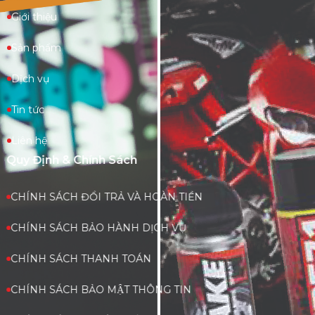
Giới thiệu
Sản phẩm
Dịch vụ
Tin tức
Liên hệ
Quy Định & Chính Sách
CHÍNH SÁCH ĐỔI TRẢ VÀ HOÀN TIỀN
CHÍNH SÁCH BẢO HÀNH DỊCH VỤ
CHÍNH SÁCH THANH TOÁN
CHÍNH SÁCH BẢO MẬT THÔNG TIN