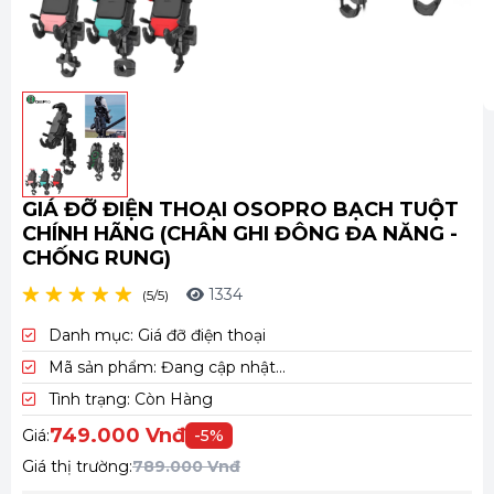
C
T
GIÁ ĐỠ ĐIỆN THOẠI OSOPRO BẠCH TUỘT
CHÍNH HÃNG (CHÂN GHI ĐÔNG ĐA NĂNG -
CHỐNG RUNG)
1334
(5/5)
Danh mục:
Giá đỡ điện thoại
Mã sản phẩm:
Đang cập nhật...
Tình trạng:
Còn Hàng
749.000 Vnđ
Giá:
-5%
Giá thị trường:
789.000 Vnđ