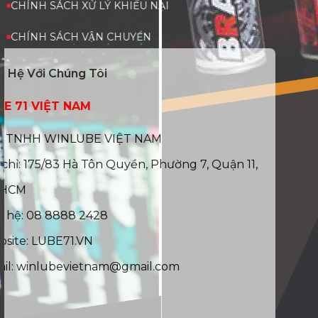
CHÍNH SÁCH XỬ LÝ KHIẾU NẠI
CHÍNH SÁCH VẬN CHUYỂN
Liên Hệ Với Chúng Tôi
LUBE 71 VIỆT NAM
CTY TNHH WINLUBE VIỆT NAM
Địa chỉ: 175/83 Hà Tôn Quyền, Phường 7, Quận 11,
TP.HCM
Liên hệ: 08 8888 2428
Website: LUBE71.VN
Email: winlubevietnam@gmail.com