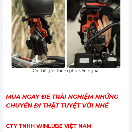
Có thể gắn thêm phụ kiện ngoài
MUA NGAY ĐỂ TRẢI NGHIỆM NHỮNG
CHUYẾN ĐI THẬT TUYỆT VỜI NHÉ
CTY TNHH WINLUBE VIỆT NAM