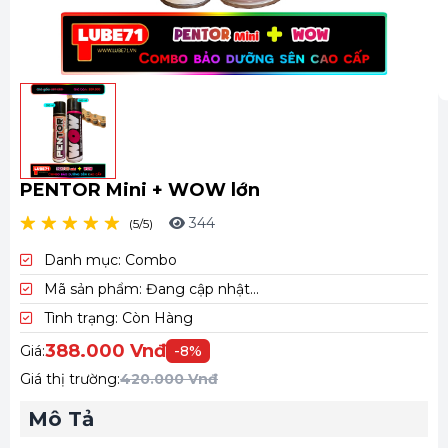
C
T
PENTOR Mini + WOW lớn
344
(5/5)
Danh mục:
Combo
Mã sản phẩm:
Đang cập nhật...
Tình trạng:
Còn Hàng
388.000 Vnđ
Giá:
-8%
Giá thị trường:
420.000 Vnđ
Mô Tả