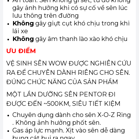
gây ảnh hưởng khi có sự cố về sên lúc
lưu thông trên đường
Không
gây giựt cụt khó chịu trong khi
lái xe
Không
gây âm thanh lào xào khó chịu
ƯU ĐIỂM
VỆ SINH SÊN WOW ĐƯỢC NGHIÊN CỨU
RA ĐỂ CHUYÊN DÀNH RIÊNG CHO SÊN.
ĐÚNG CHỨC NĂNG CỦA SẢN PHẨM
MỘT LẦN DƯỠNG SÊN PENTOR ĐI
ĐƯỢC ĐẾN ~500KM, SIÊU TIẾT KIỆM
Chuyên dụng dành cho sên X-O-Z Ring
. Không ảnh hưởng phốt sên.
Gas áp lực mạnh. Xịt vào sên dễ dàng
bung cát bụi ra ngay