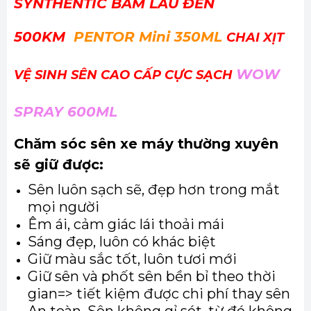
SYNTHENTIC BÁM LÂU ĐẾN
500KM
PENTOR
Mini 350ML
CHAI XỊT
WOW
VỆ SINH SÊN CAO CẤP CỰC SẠCH
SPRAY 600ML
Chăm sóc sên xe máy thường xuyên
sẽ giữ được:
Sên luôn sạch sẽ, đẹp hơn trong mắt
mọi người
Êm ái, cảm giác lái thoải mái
Sáng đẹp, luôn có khác biệt
Giữ màu sắc tốt, luôn tươi mới
Giữ sên và phốt sên bền bỉ theo thời
gian=> tiết kiệm được chi phí thay sên
An toàn. Sên không gỉ sét, từ đó không