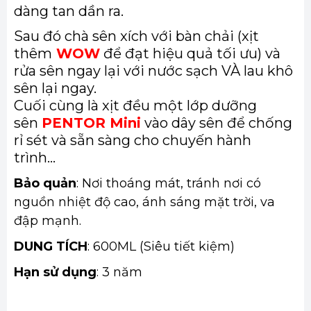
dàng tan dần ra.
Sau đó chà sên xích với bàn chải (xịt
thêm
WOW
để đạt hiệu quả tối ưu) và
rửa sên ngay lại với nước sạch VÀ lau khô
sên lại ngay.
Cuối cùng là xịt đều một lớp dưỡng
sên
PENTOR Mini
vào dây sên để chống
rỉ sét và sẵn sàng cho chuyến hành
trình...
Bảo quản
: Nơi thoáng mát, tránh nơi có
nguồn nhiệt độ cao, ánh sáng mặt trời, va
đập mạnh.
DUNG TÍCH
: 600ML (Siêu tiết kiệm)
Hạn sử dụng
: 3 năm