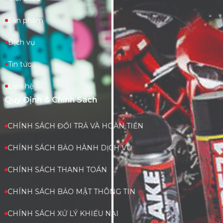
Sản phẩm
Dịch vụ
Tin tức
Liên hệ
Quy Định & Chính Sách
CHÍNH SÁCH ĐỔI TRẢ VÀ HOÀN TIỀN
CHÍNH SÁCH BẢO HÀNH DỊCH VỤ
CHÍNH SÁCH THANH TOÁN
CHÍNH SÁCH BẢO MẬT THÔNG TIN
CHÍNH SÁCH XỬ LÝ KHIẾU NẠI