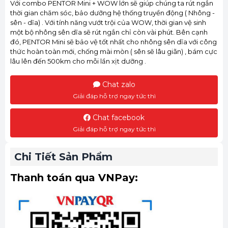
Với combo PENTOR Mini + WOW lớn sẽ giúp chúng ta rút ngắn
thời gian chăm sóc, bảo dưỡng hệ thống truyền động ( Nhông -
sên - dĩa) . Với tính năng vướt trội của WOW, thời gian vệ sinh
một bộ nhông sên dĩa sẽ rút ngắn chỉ còn vài phút. Bên cạnh
đó, PENTOR Mini sẽ bảo vệ tốt nhất cho nhông sên dĩa với công
thức hoàn toàn mới, chống mài mòn ( sên sẽ lâu giãn) , bám cực
lâu lên đến 500km cho mỗi lần xịt dưỡng .
Chat zalo
Giải đáp hỗ trợ ngay tức thì
Chat facebook
Giải đáp hỗ trợ ngay tức thì
Chi Tiết Sản Phẩm
Thanh toán qua VNPay: