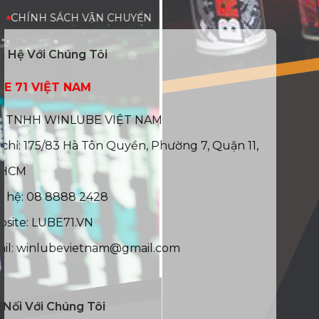
CHÍNH SÁCH VẬN CHUYỂN
Liên Hệ Với Chúng Tôi
LUBE 71 VIỆT NAM
CTY TNHH WINLUBE VIỆT NAM
Địa chỉ: 175/83 Hà Tôn Quyền, Phường 7, Quận 11,
TP.HCM
Liên hệ: 08 8888 2428
Website: LUBE71.VN
Email: winlubevietnam@gmail.com
Kết Nối Với Chúng Tôi