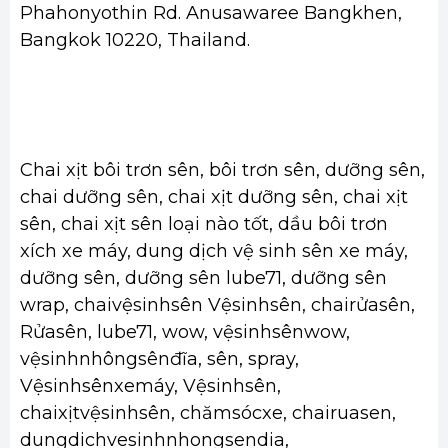
Phahonyothin Rd. Anusawaree Bangkhen,
Bangkok 10220, Thailand.
Chai xịt bôi trơn sên, bôi trơn sên, dưỡng sên,
chai dưỡng sên, chai xịt dưỡng sên, chai xịt
sên, chai xịt sên loại nào tốt, dầu bôi trơn
xích xe máy, dung dịch vệ sinh sên xe máy,
dưỡng sên, dưỡng sên lube71, dưỡng sên
wrap,
chaivệsinhsên Vệsinhsên, chairửasên,
Rửasên, lube71, wow, vệsinhsênwow,
vệsinhnhôngsênđĩa, sên, spray,
Vệsinhsênxemáy, Vệsinhsên,
chaixịtvệsinhsên, chămsócxe, chairuasen,
dungdichvesinhnhongsendia,