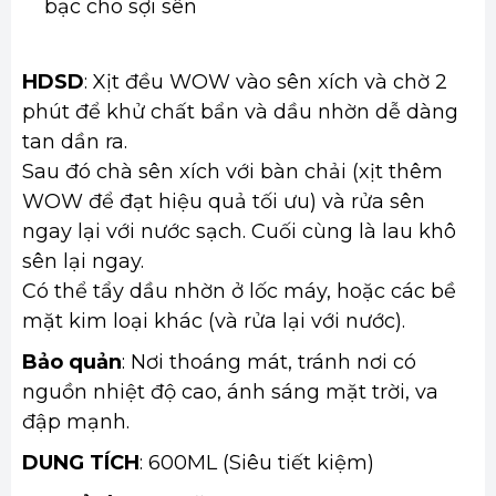
bạc cho sợi sên
HDSD
: Xịt đều WOW vào sên xích và chờ 2
phút để khử chất bẩn và dầu nhờn dễ dàng
tan dần ra.
Sau đó chà sên xích với bàn chải (xịt thêm
WOW để đạt hiệu quả tối ưu) và rửa sên
ngay lại với nước sạch. Cuối cùng là lau khô
sên lại ngay.
Có thể tẩy dầu nhờn ở lốc máy, hoặc các bề
mặt kim loại khác (và rửa lại với nước).
Bảo quản
: Nơi thoáng mát, tránh nơi có
nguồn nhiệt độ cao, ánh sáng mặt trời, va
đập mạnh.
DUNG TÍCH
: 600ML (Siêu tiết kiệm)