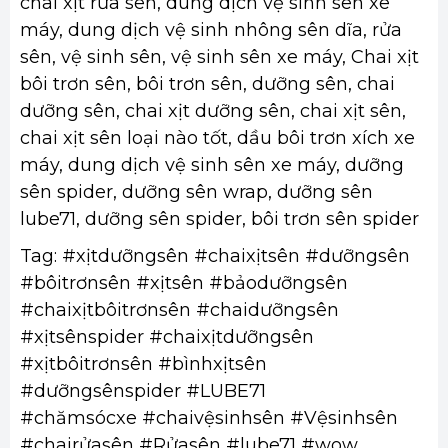
chai xịt rửa sên, dung dịch vệ sinh sên xe
máy, dung dịch vệ sinh nhông sên dĩa, rửa
sên, vệ sinh sên, vệ sinh sên xe máy, Chai xịt
bôi trơn sên, bôi trơn sên, dưỡng sên, chai
dưỡng sên, chai xịt dưỡng sên, chai xịt sên,
chai xịt sên loại nào tốt, dầu bôi trơn xích xe
máy, dung dịch vệ sinh sên xe máy, dưỡng
sên spider, dưỡng sên wrap, dưỡng sên
lube71, dưỡng sên spider, bôi trơn sên spider
Tag: #xịtdưỡngsên #chaixịtsên #dưỡngsên
#bôitrơnsên #xịtsên #bảodưỡngsên
#chaixịtbôitrơnsên #chaidưỡngsên
#xịtsênspider #chaixịtdưỡngsên
#xịtbôitrơnsên #bìnhxịtsên
#dưỡngsênspider #LUBE71
#chămsócxe #chaivệsinhsên #Vệsinhsên
#chairửasên #Rửasên #lube71 #wow