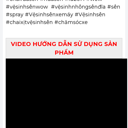
#vệsinhsênwow #vệsinhnhôngsênđĩa #sên
#spray
#Vệsinhsênxemáy #Vệsinhsên
#chaixịtvệsinhsên #chămsócxe
VIDEO HƯỚNG DẪN SỬ DỤNG SẢN
PHẨM