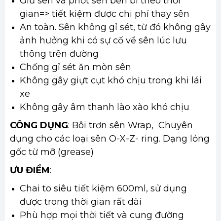
Giữ sên và phốt sên bền bỉ theo thời
gian=> tiết kiệm được chi phí thay sên
An toàn. Sên không gỉ sét, từ đó không gây
ảnh hưởng khi có sự cố về sên lúc lưu
thông trên đường
Chống gỉ sét ăn mòn sên
Không gây giựt cụt khó chịu trong khi lái
xe
Không gây âm thanh lào xào khó chịu
CÔNG DỤNG
: Bôi trơn sên Wrap, Chuyên
dụng cho các loại sên O-X-Z- ring. Dạng lỏng
gốc từ mỡ (grease)
ƯU ĐIỂM
:
Chai to siêu tiết kiệm 600ml, sử dụng
được trong thời gian rất dài
Phù hợp mọi thời tiết và cung đường