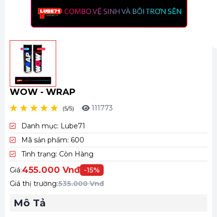
C
T
WOW - WRAP
111773
(5/5)
Danh mục:
Lube71
Mã sản phẩm:
600
Tình trạng:
Còn Hàng
455.000 Vnđ
Giá:
-15%
Giá thị trường:
535.000 Vnđ
Mô Tả