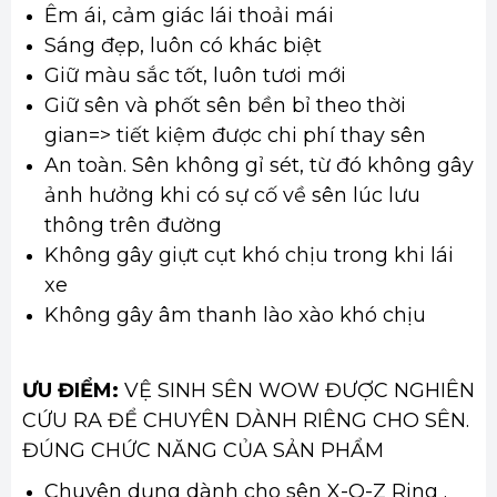
Êm ái, cảm giác lái thoải mái
Sáng đẹp, luôn có khác biệt
Giữ màu sắc tốt, luôn tươi mới
Giữ sên và phốt sên bền bỉ theo thời
gian=> tiết kiệm được chi phí thay sên
An toàn. Sên không gỉ sét, từ đó không gây
ảnh hưởng khi có sự cố về sên lúc lưu
thông trên đường
Không gây giựt cụt khó chịu trong khi lái
xe
Không gây âm thanh lào xào khó chịu
ƯU ĐIỂM:
VỆ SINH SÊN WOW ĐƯỢC NGHIÊN
CỨU RA ĐỂ CHUYÊN DÀNH RIÊNG CHO SÊN.
ĐÚNG CHỨC NĂNG CỦA SẢN PHẨM
Chuyên dụng dành cho sên X-O-Z Ring .